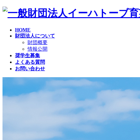
コ
ナ
ン
ビ
テ
ゲ
ン
ー
HOME
ツ
シ
財団法人について
へ
ョ
財団概要
ス
ン
情報公開
キ
に
奨学生募集
ッ
移
よくある質問
プ
動
お問い合わせ