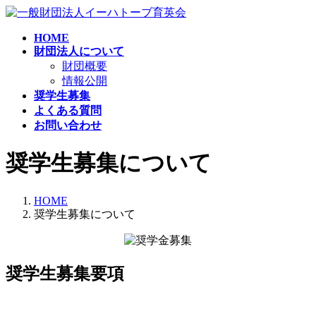
コ
ナ
ン
ビ
HOME
テ
ゲ
財団法人について
ン
ー
財団概要
ツ
シ
情報公開
へ
ョ
奨学生募集
ス
ン
よくある質問
キ
に
お問い合わせ
ッ
移
プ
動
奨学生募集について
HOME
奨学生募集について
奨学生募集要項