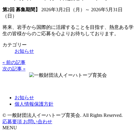
終
第2回 募集期間】
2026年3月2日（月）～ 2026年5月31日
更
（日）
新
日
将来、岩手から国際的に活躍することを目指す、熱意ある学
時
生の皆様からのご応募を心よりお待ちしております。
:
カテゴリー
お知らせ
« 前の記事
投
次の記事 »
稿
ナ
〒981-0912 仙台市青葉区堤町1丁目1-1
ビ
お知らせ
ゲ
個人情報保護方針
ー
© 一般財団法人イーハトーブ育英会. All Rights Reserved.
シ
応募要項
お問い合わせ
MENU
ョ