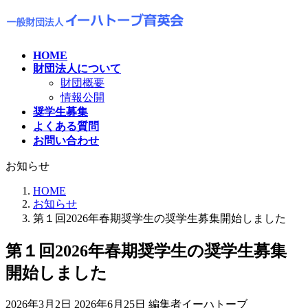
コ
ナ
ン
ビ
テ
ゲ
ン
ー
HOME
財団法人について
ツ
シ
財団概要
へ
ョ
情報公開
ス
ン
奨学生募集
キ
に
よくある質問
ッ
移
お問い合わせ
プ
動
お知らせ
HOME
お知らせ
第１回2026年春期奨学生の奨学生募集開始しました
第１回2026年春期奨学生の奨学生募集
開始しました
最
2026年3月2日
2026年6月25日
編集者イーハトーブ