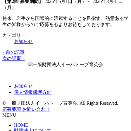
【第2回 募集期間】
2026年6月1日（月）～ 2026年8月31日
更
（月）
新
日
将来、岩手から国際的に活躍することを目指す、熱意ある学
時
生の皆様からのご応募を心よりお待ちしております。
:
カテゴリー
お知らせ
« 前の記事
投
次の記事 »
稿
ナ
〒981-0912 仙台市青葉区堤町1丁目1-1
ビ
お知らせ
ゲ
個人情報保護方針
ー
© 一般財団法人イーハトーブ育英会. All Rights Reserved.
シ
応募要項
お問い合わせ
MENU
ョ
HOME
ン
財団法人について