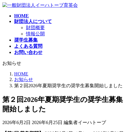
コ
ナ
ン
ビ
HOME
テ
ゲ
財団法人について
ン
ー
財団概要
ツ
シ
情報公開
へ
ョ
奨学生募集
ス
ン
よくある質問
キ
に
お問い合わせ
ッ
移
プ
動
お知らせ
HOME
お知らせ
第２回2026年夏期奨学生の奨学生募集開始しました
第２回2026年夏期奨学生の奨学生募集
開始しました
最
2026年6月2日
2026年6月25日
編集者イーハトーブ
終